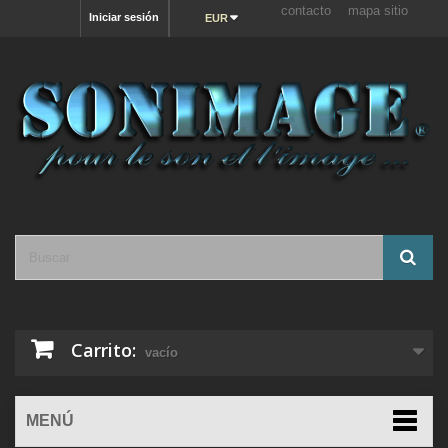
contacto
mapa sitio
Iniciar sesión
EUR
Carrito:
vacío
MENÚ