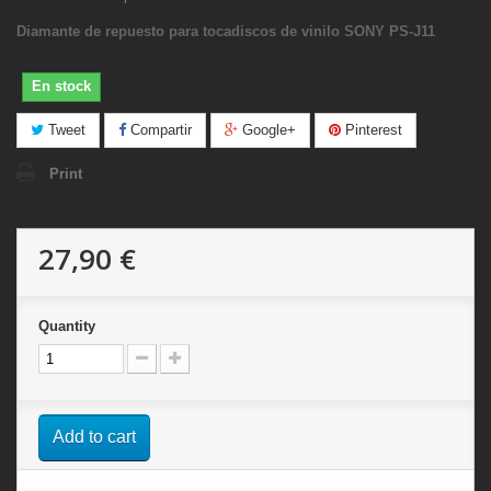
Diamante de repuesto para tocadiscos de vinilo SONY PS-J11
En stock
Tweet
Compartir
Google+
Pinterest
Print
27,90 €
Quantity
Add to cart