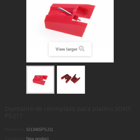
View larger
Diamante de reemplazo para platino SONY
PS-J11
Reference:
SI13465PSJ11
Condition:
New product