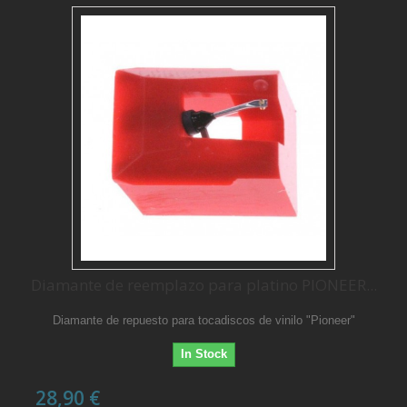
Diamante de reemplazo para platino PIONEER...
Diamante de repuesto para tocadiscos de vinilo "Pioneer"
In Stock
28,90 €