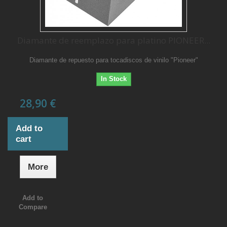
Diamante de reemplazo para platino PIONEER...
Diamante de repuesto para tocadiscos de vinilo "Pioneer"
In Stock
28,90 €
Add to
cart
More
Add to
Compare