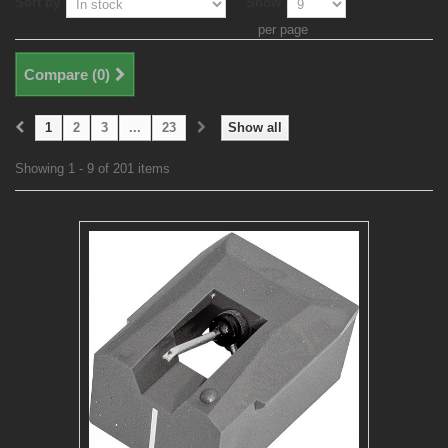
Sort by
Show
per page
Compare (
0
)
1
2
3
...
23
Show all
Showing 1 - 9 of 201 items