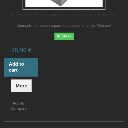
Diamante de reemplazo para platino PIONEER...
Diamante de repuesto para tocadiscos de vinilo "Pioneer"
In Stock
28,90 €
Add to
cart
More
Add to
Compare