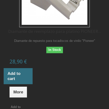
Diamante de reemplazo para platino PIONEER...
Diamante de repuesto para tocadiscos de vinilo "Pioneer"
In Stock
28,90 €
Add to
cart
More
Add to