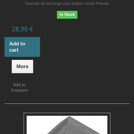
Diamant de rechange pour platine vinyle Pioneer
In Stock
28,90 €
Add to
cart
More
Add to
Compare