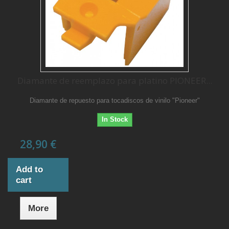
Diamante de reemplazo para platino PIONEER...
Diamante de repuesto para tocadiscos de vinilo "Pioneer"
In Stock
28,90 €
Add to
cart
More