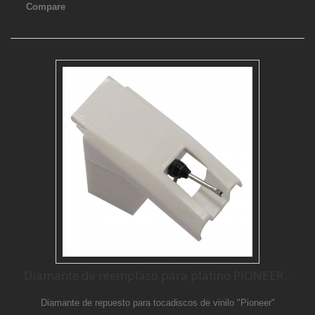
Compare
Diamante de reemplazo para platino PIONEER...
Diamante de repuesto para tocadiscos de vinilo "Pioneer"