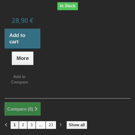
In Stock
28,90 €
Add to
cart
More
Add to
Compare
Compare (
0
)
1
2
3
...
23
Show all