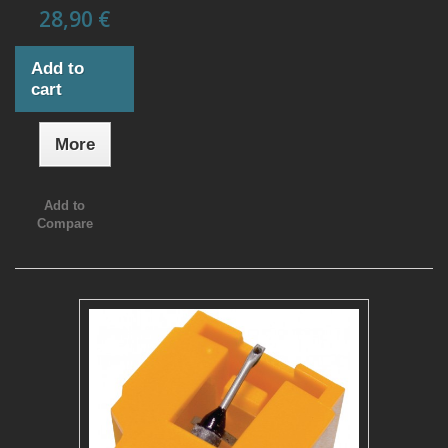
28,90 €
Add to
cart
More
Add to
Compare