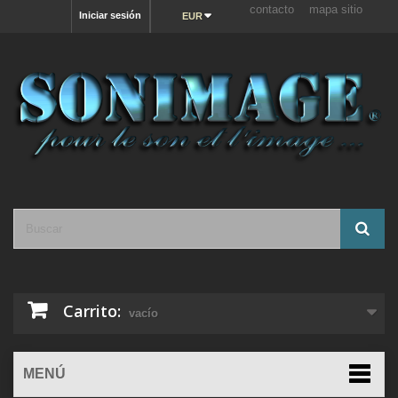
contacto
mapa sitio
Iniciar sesión
EUR
Carrito:
vacío
MENÚ