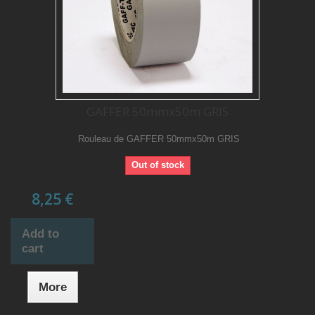
GAFFER 50mmx50m GRIS
Rouleau de GAFFER 50mmx50m GRIS
Out of stock
8,25 €
Add to
cart
More