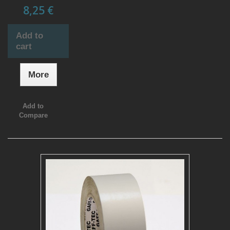
8,25 €
Add to
cart
More
Add to
Compare