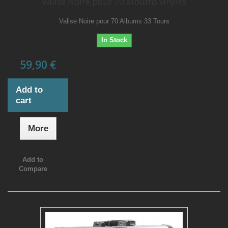
Valise Noire pour 70 albums vinyles
Valise Noire pour 70 Albums 33 Tours
In Stock
59,90 €
Add to
cart
More
Add to
Compare