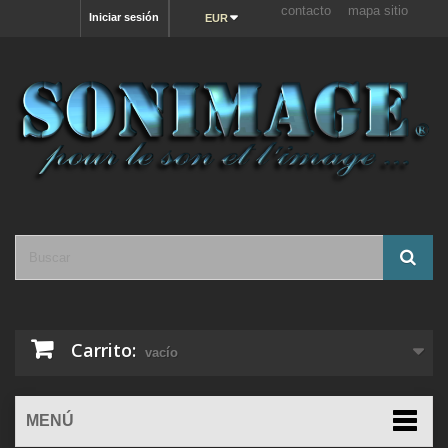
contacto
mapa sitio
Iniciar sesión
EUR
Carrito:
vacío
MENÚ