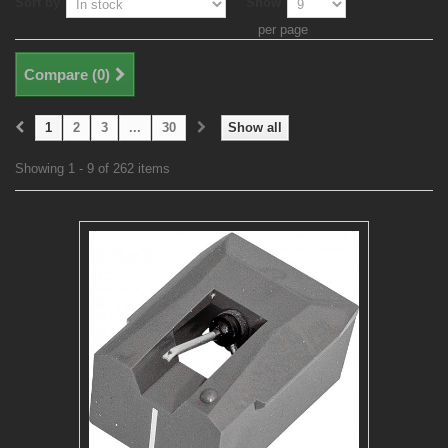
Sort by
Show
per page
Compare (
0
)
1
2
3
...
30
Show all
Showing 1 - 9 of 262 items