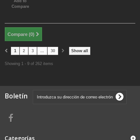
Add to
Compare
Compare (
0
)
1
2
3
...
30
Show all
Showing 1 - 9 of 262 items
Boletín
Categorías