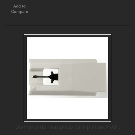
Add to
Compare
Diamante de reemplazo para platino AKAI...