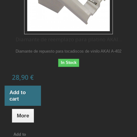
Diamante de reemplazo para platino AKAI...
Diamante de repuesto para tocadiscos de vinilo AKAI A-402
In Stock
28,90 €
Add to
cart
More
Add to