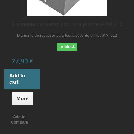
Diamante de reemplazo para platino AKAI 512
Diamante de repuesto para tocadiscos de vinilo AKAI 512
In Stock
27,90 €
Add to
cart
More
Add to
Compare