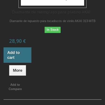
Diamante de reemplazo para platino AKAI...
Diamante de repuesto para tocadiscos de vinilo AKAI 313-WTB
In Stock
28,90 €
Add to
cart
More
Add to
Compare