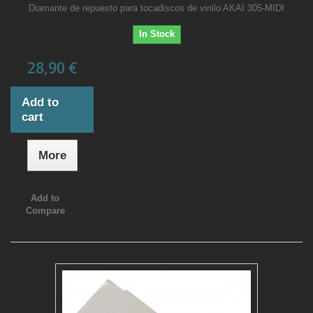
Diamante de repuesto para tocadiscos de vinilo AKAI 305-MIDI
In Stock
28,90 €
Add to
cart
More
Add to
Compare