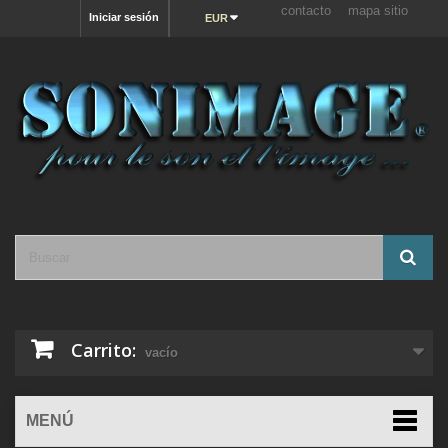
contacto
mapa sitio
Iniciar sesión
EUR
Carrito:
vacío
MENÚ