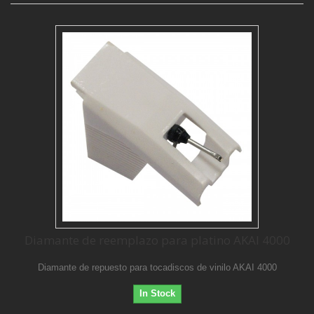
Diamante de reemplazo para platino AKAI 4000
Diamante de repuesto para tocadiscos de vinilo AKAI 4000
In Stock