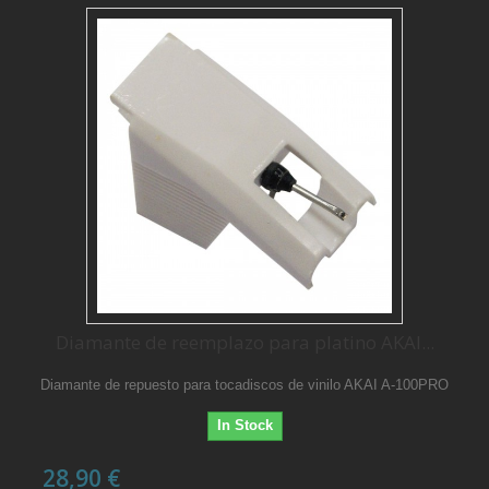
Diamante de reemplazo para platino AKAI...
Diamante de repuesto para tocadiscos de vinilo AKAI A-100PRO
In Stock
28,90 €