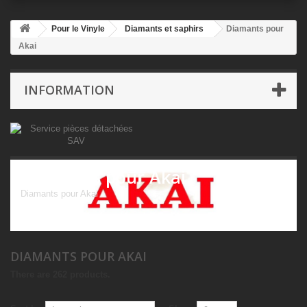
Pour le Vinyle
Diamants et saphirs
Diamants pour
Akai
INFORMATION
Diamants pour Akai
Diamants pour Akai
DIAMANTS POUR AKAI
There are 262 products.