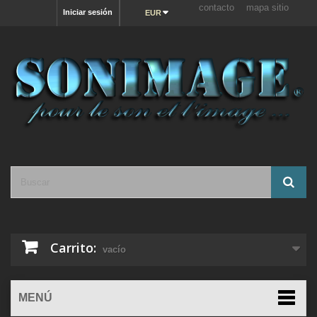
contacto
mapa sitio
Iniciar sesión
EUR
Carrito:
vacío
MENÚ