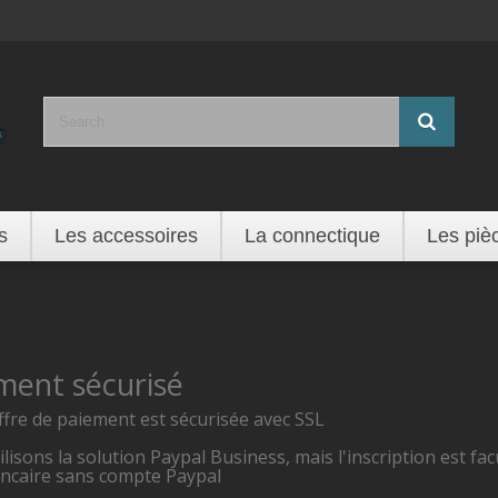
s
Les accessoires
La connectique
Les piè
ment sécurisé
ffre de paiement est sécurisée avec SSL
lisons la solution Paypal Business, mais l'inscription est fa
ancaire sans compte Paypal