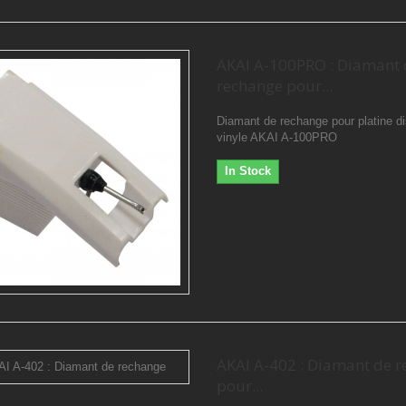
AKAI A-100PRO : Diamant 
rechange pour...
Diamant de rechange pour platine d
vinyle AKAI A-100PRO
In Stock
AKAI A-402 : Diamant de 
pour...