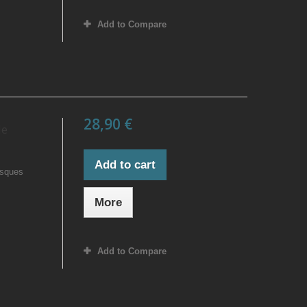
Add to Compare
28,90 €
de
Add to cart
isques
More
Add to Compare