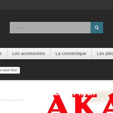
s
Les accessoires
La connectique
Les piè
s pour Akai
Diamants pour Akai
mants pour Akai