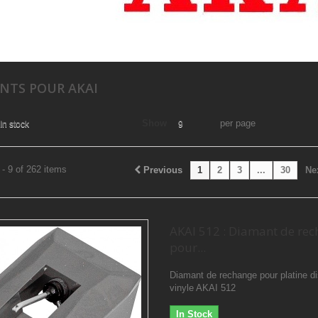
NTS POUR AKAI
Show
per page
In stock
9
- 9 of 262 items
Previous
1
2
3
...
30
Ne
AKAI 512 : Diamant de re
pour...
Diamant de rechange pour platine d
vinyle AKAI 512
In Stock