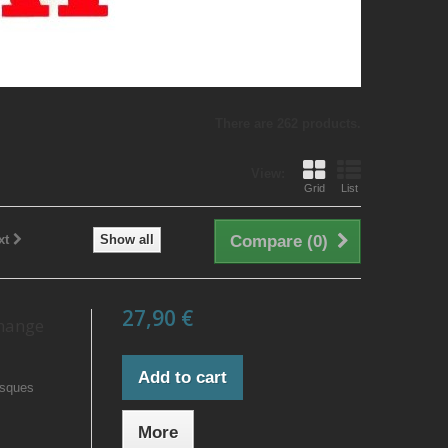
There are 262 products.
View:
Grid
List
xt
Show all
Compare (
0
)
27,90 €
change
Add to cart
isques
More