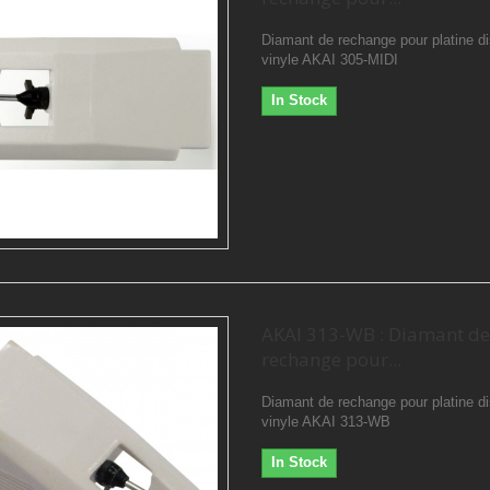
Diamant de rechange pour platine d
vinyle AKAI 305-MIDI
In Stock
AKAI 313-WB : Diamant de
rechange pour...
Diamant de rechange pour platine d
vinyle AKAI 313-WB
In Stock