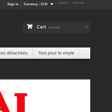
contact
sitemap
Sign in
Currency :
EUR
Cart
(empty)
ces détachées
Tout pour le vinyle