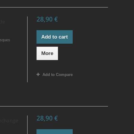
28,90 €
de
Add to cart
isques
More
Add to Compare
28,90 €
rechange