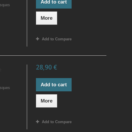
Add to cart
isques
More
Add to Compare
28,90 €
e
Add to cart
isques
More
Add to Compare