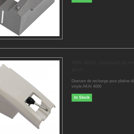
AKAI 4000 : Diamant de r
pour...
Diamant de rechange pour platine d
vinyle AKAI 4000
In Stock