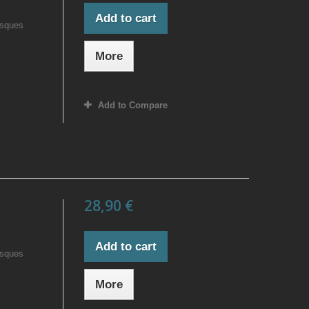
Add to cart
isques
More
Add to Compare
28,90 €
Add to cart
isques
More