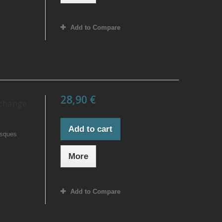
Add to Compare
28,90 €
echange
Add to cart
isques
More
Add to Compare