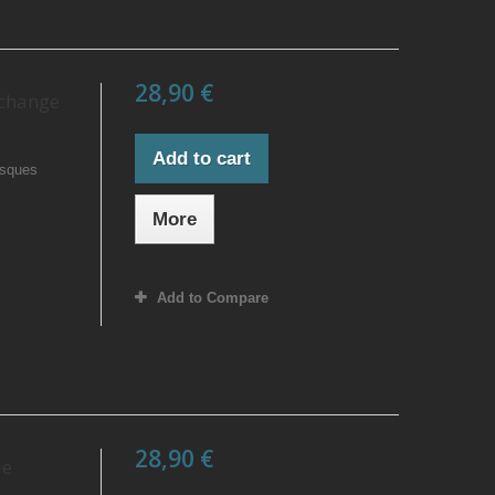
28,90 €
echange
Add to cart
isques
More
Add to Compare
28,90 €
de