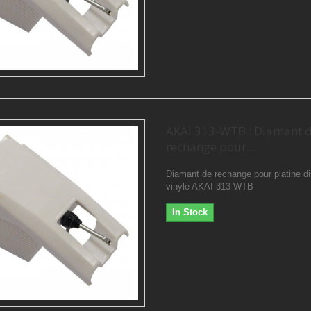
AKAI 313-WTB : Diamant 
rechange pour...
Diamant de rechange pour platine d
vinyle AKAI 313-WTB
In Stock