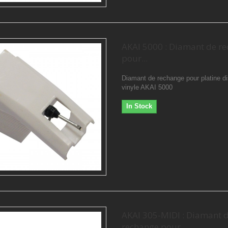
AKAI 5000 : Diamant de r
pour...
Diamant de rechange pour platine d
vinyle AKAI 5000
In Stock
AKAI 305-MIDI : Diamant 
rechange pour...