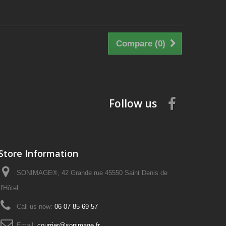
Compare (
0
)
Follow us
Store Information
SONIMAGE®, 42 Grande rue 45550 Saint Denis de
l'Hôtel
Call us now:
06 07 85 69 57
Email:
courrier@sonimage.fr