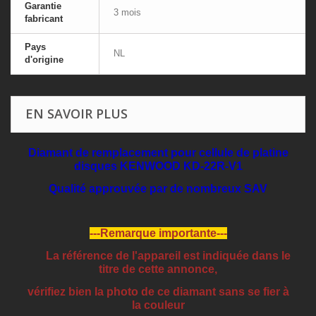
Garantie
3 mois
fabricant
Pays
NL
d'origine
EN SAVOIR PLUS
Diamant de remplacement pour cellule de platine
disques KENWOOD KD-22R-V1
Qualité approuvée par de nombreux SAV
---Remarque importante---
La référence de l'appareil est indiquée dans le
titre de cette annonce,
vérifiez bien la photo de ce diamant sans se fier à
la couleur