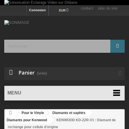
contact
plan du site
Connexion
EUR
Panier
(vide)
MENU
Pour le Vinyle
Diamants et saphirs
Diamants pour Kenwood
KENWOOD KD-22R-V1 : Diamant de
rechange pour cellule d'origine