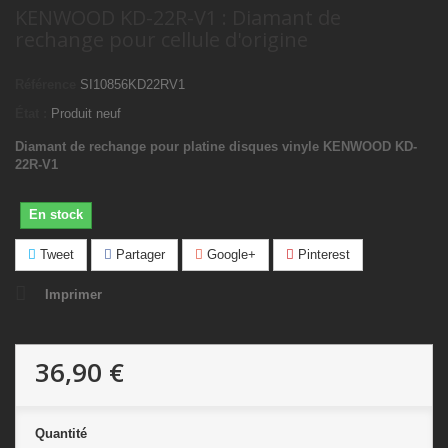
KENWOOD KD-22R-V1 : Diamant de
rechange pour cellule d'origine
Référence
SI10856KD22RV1
État :
Produit neuf
Diamant de rechange pour platine disques vinyle KENWOOD KD-
22R-V1
En stock
Tweet
Partager
Google+
Pinterest
Imprimer
36,90 €
Quantité