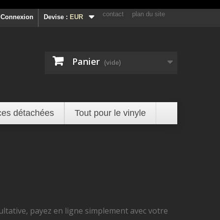
contact
plan du site
Connexion
Devise :
EUR
Panier
(vide)
ces détachées
Tout pour le vinyle
cultative, payez en ligne simplement avec votre