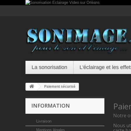
La sonorisation
L'éclairage et les effet
Paiement sécurisé
Paie
INFORMATION
Notre o
Livraison
Nous uti
carte b
Mentions légales