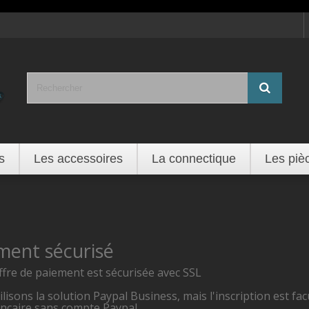
s
Les accessoires
La connectique
Les piè
ment sécurisé
ffre de paiement est sécurisée avec SSL
lisons la solution Paypal Business, mais l'inscription est fa
ancaire sans compte Paypal