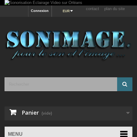
contact
plan du site
Connexion
EUR
Panier
(vide)
MENU