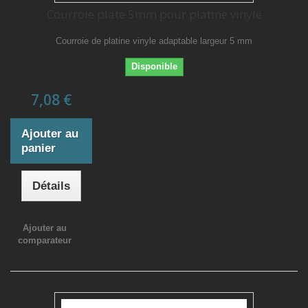
Courroie plate 5mm pour platine vinyle
Courroie de platine vinyle adaptable largeur 5 mm
Disponible
7,08 €
Ajouter au
panier
Détails
Ajouter au
comparateur