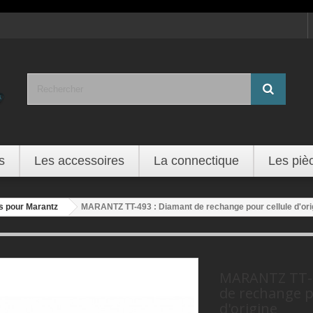
s
Les accessoires
La connectique
Les piè
s pour Marantz
MARANTZ TT-493 : Diamant de rechange pour cellule d'ori
MARANTZ TT-4
de rechange p
d'origine