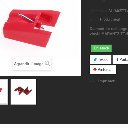
Référence
SI13465TT
État :
Produit neuf
Diamant de rechange 
vinyle MARANTZ TT-4
En stock
Tweet
Parta
Agrandir l'image
Pinterest
Imprimer