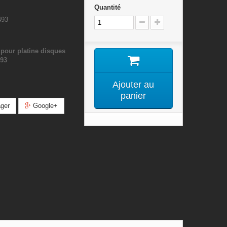
Quantité
493
pour platine disques
93
Ajouter au
panier
ger
Google+