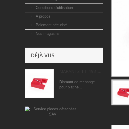
Conditions d'utilisation
A propos
Paiement sécurisé
Nos magasins
DÉJÀ VUS
MARANTZ TT-493 :...
Diamant de rechange
pour platine...