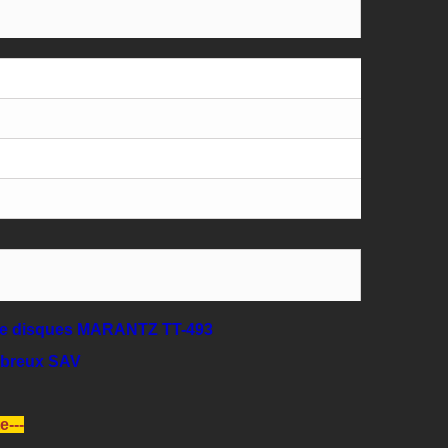
ine disques MARANTZ TT-493
mbreux SAV
e---