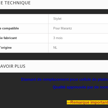
HE TECHNIQUE
Stylet
e compatible
Pour Marantz
ie fabricant
3 mois
'origine
NL
SAVOIR PLUS
Diamant de remplacement pour cellule de plat
Qualité approuvée par de no
---Remarque important