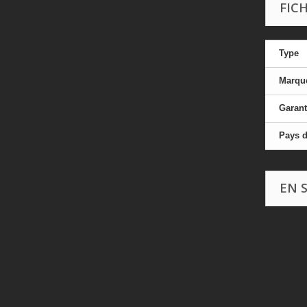
FIC
Type
Marqu
Garant
Pays d
EN 