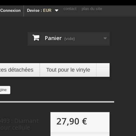
contact
plan du site
Connexion
Devise :
EUR
Panier
(vide)
ces détachées
Tout pour le vinyle
gine
27,90 €
93 : Diamant
our cellule