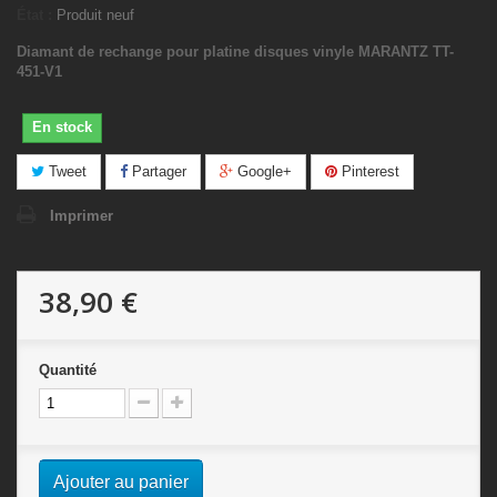
État :
Produit neuf
Diamant de rechange pour platine disques vinyle MARANTZ TT-
451-V1
En stock
Tweet
Partager
Google+
Pinterest
Imprimer
38,90 €
Quantité
Ajouter au panier