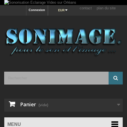
contact
plan du site
Connexion
EUR
Panier
(vide)
MENU