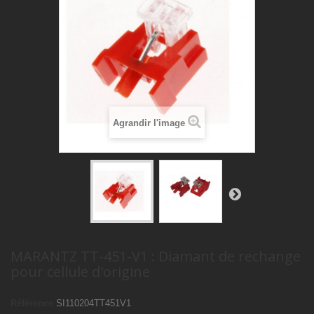
Agrandir l'image
MARANTZ TT-451-V1 : Diamant de rechange
pour cellule d'origine
Référence
SI110204TT451V1