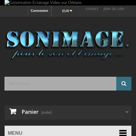
contact
plan du site
Connexion
EUR
Panier
(vide)
MENU