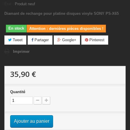
État :
Produit neuf
Diamant de rechange pour platine disques vinyle SONY PS-X65
En stock
Attention : dernières pièces disponibles !
Tweet
Partager
Google+
Pinterest
Imprimer
35,90 €
Quantité
Ajouter au panier