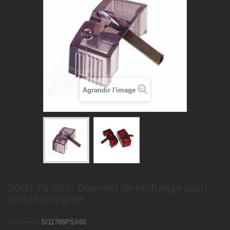
Agrandir l'image
SONY PS-X65 : Diamant de rechange pour
cellule d'origine
Référence
SI11786PSX65