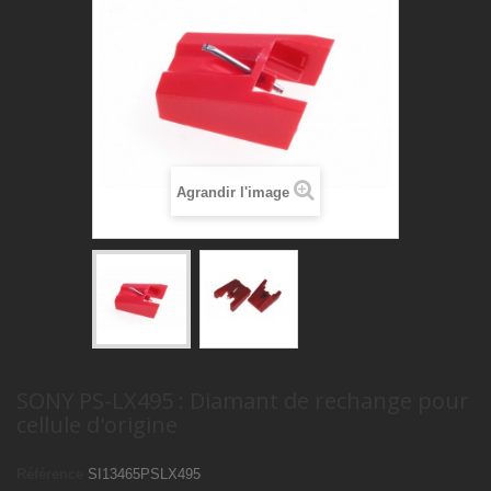
Agrandir l'image
SONY PS-LX495 : Diamant de rechange pour
cellule d'origine
Référence
SI13465PSLX495