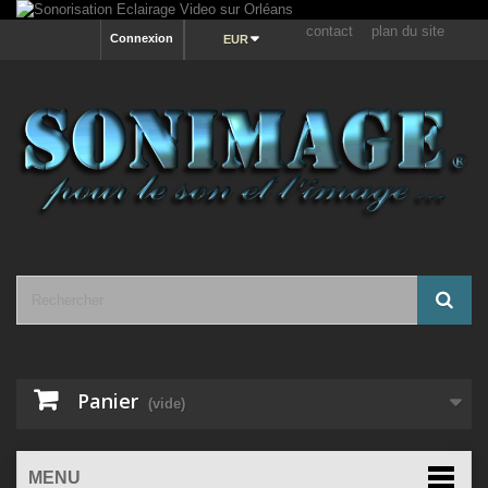
contact
plan du site
Connexion
EUR
Panier
(vide)
MENU