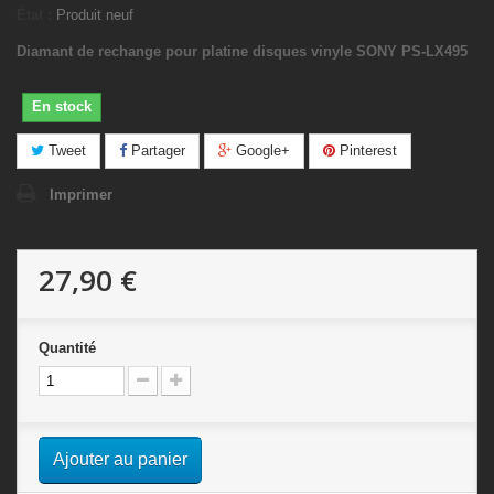
État :
Produit neuf
Diamant de rechange pour platine disques vinyle SONY PS-LX495
En stock
Tweet
Partager
Google+
Pinterest
Imprimer
27,90 €
Quantité
Ajouter au panier