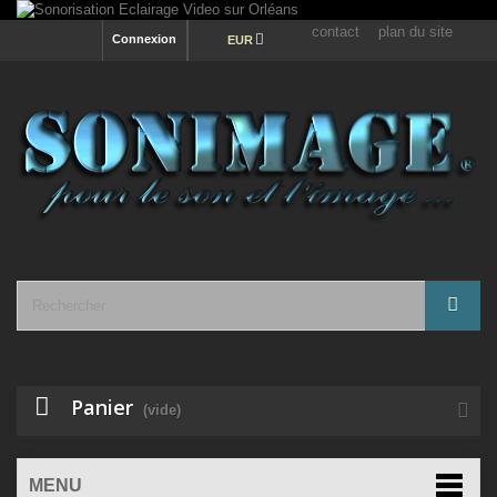
contact
plan du site
Connexion
EUR
Panier
(vide)
MENU