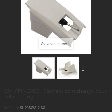
Agrandir l'image
SONY PS-LX433 : Diamant de rechange pour
cellule d'origine
Référence
SI10253PSLX433