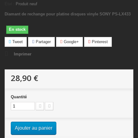
État :
Produit neuf
Diamant de rechange pour platine disques vinyle SONY PS-LX433
En stock
Tweet
Partager
Google+
Pinterest
Imprimer
28,90 €
Quantité
Ajouter au panier