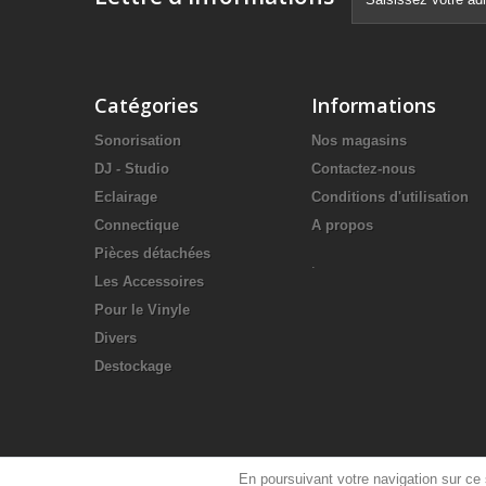
Catégories
Informations
Sonorisation
Nos magasins
DJ - Studio
Contactez-nous
Eclairage
Conditions d'utilisation
Connectique
A propos
Pièces détachées
.
Les Accessoires
Pour le Vinyle
Divers
Destockage
En poursuivant votre navigation sur ce s