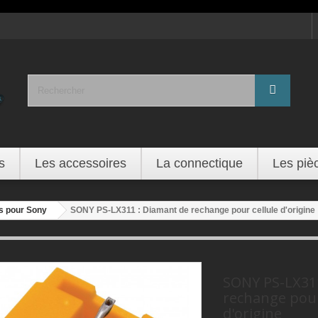
s
Les accessoires
La connectique
Les piè
s pour Sony
SONY PS-LX311 : Diamant de rechange pour cellule d'origine
SONY PS-LX311
rechange pour
d'origine