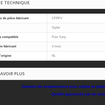
HE TECHNIQUE
 de pièce fabricant
CPRPV
Stylet
e compatible
Pour Sony
ie fabricant
3 mois
'origine
NL
SAVOIR PLUS
Diamant de remplacement pour cellule de pla
Qualité approuvée par de no