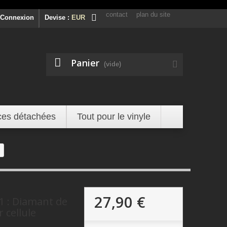
contact
plan du site
Connexion
Devise :
EUR
Panier
(vide)
ces détachées
Tout pour le vinyle
27,90 €
 : Diamant de
 cellule