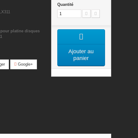
Quantité
LX311
pour platine disques
1
Ajouter au
panier
ger
Google+