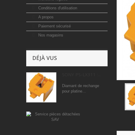
Conditions d'utilisation
A propos
Paiement sécurisé
Nos magasins
DÉJÀ VUS
SONY PS-LX311 :...
Diamant de rechange
pour platine...