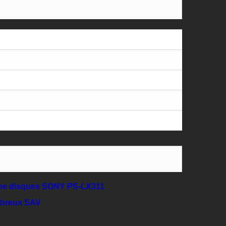
tine disques SONY PS-LX311
mbreux SAV