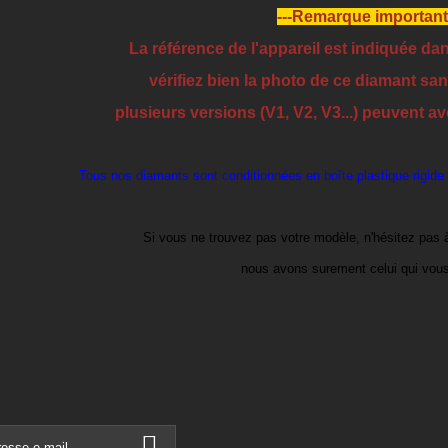
---Remarque important
La référence de l'appareil est indiquée dan
vérifiez bien la photo de ce diamant sans
plusieurs versions (V1, V2, V3...) peuvent av
Tous nos diamants sont conditionnées en boîte plastique rigide
Si vous ne trouvez pas votre modèle, n'hésitez pas 
nous avons surement celui qui vous