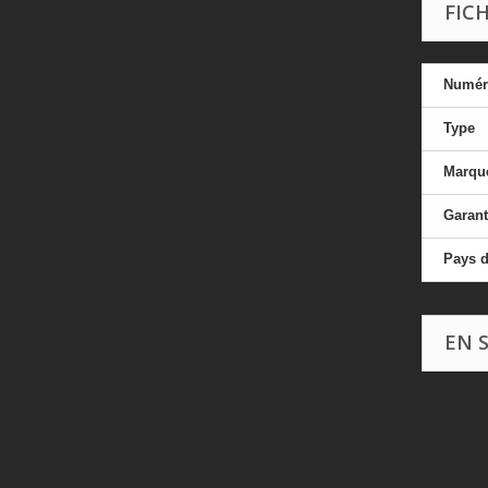
FIC
Numéro
Type
Marqu
Garant
Pays d
EN 