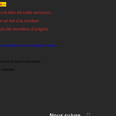
e---
s le titre de cette annonce,
 se fier à la couleur
oir été montées d'origine.
 et expédiés sous enveloppes à bulles.
à nous en faire la demande,
 convient.
Nous suivre