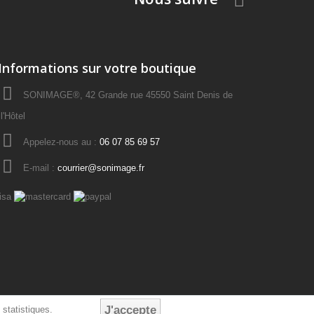
Informations sur votre boutique
SONIMAGE®, 42 Grande rue 45550 Saint Denis de
l'Hôtel
Appelez-nous au :
06 07 85 69 57
E-mail :
courrier@sonimage.fr
J'accepte
 statistiques.