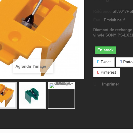
Référence
SI89047PS
État :
Produit neuf
Diamant de rechange 
vinyle SONY PS-LX31
En stock
Tweet
Parta
Agrandir l'image
Pinterest
Imprimer