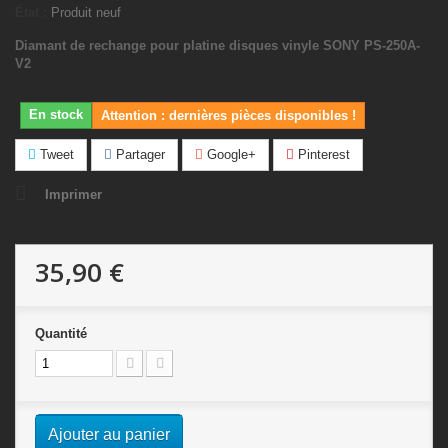
État :
Produit neuf
Diamant de rechange pour platine disques vinyle SONY PS-250A-
V2
En stock
Attention : dernières pièces disponibles !
Tweet
Partager
Google+
Pinterest
Imprimer
35,90 €
Quantité
Ajouter au panier