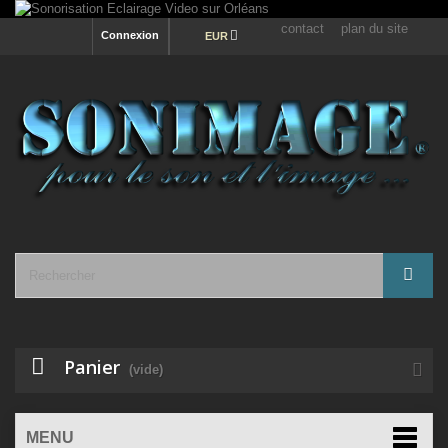
contact
plan du site
Connexion
EUR
Panier
(vide)
MENU