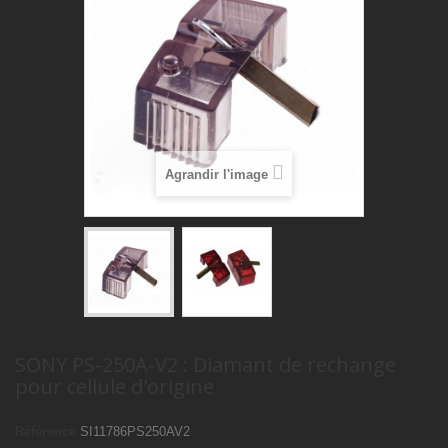
Agrandir l'image
SONY PS-250A-V2 : Diamant de rechange
pour cellule d'origine
Référence
SI11786PS250AV2