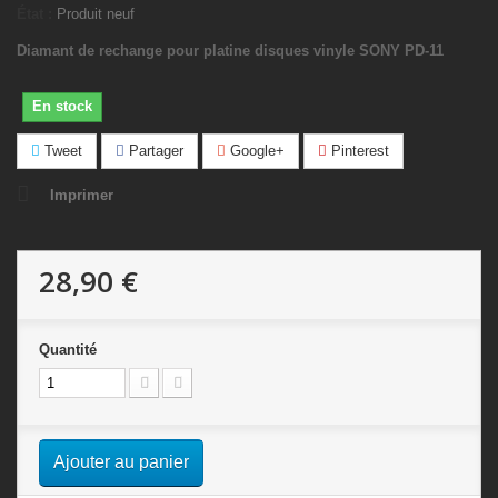
État :
Produit neuf
Diamant de rechange pour platine disques vinyle SONY PD-11
En stock
Tweet
Partager
Google+
Pinterest
Imprimer
28,90 €
Quantité
Ajouter au panier