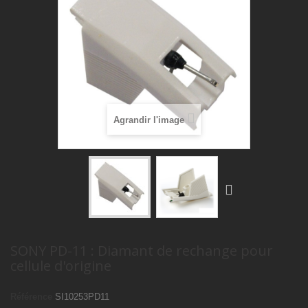
Agrandir l'image
SONY PD-11 : Diamant de rechange pour
cellule d'origine
Référence
SI10253PD11