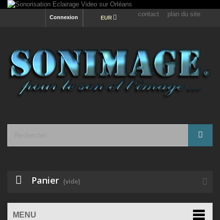
contact
plan du site
Connexion
EUR
Panier
(vide)
MENU