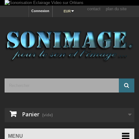
contact
plan du site
Connexion
EUR
Panier
(vide)
MENU