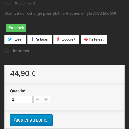
État :
Produit neuf
Diamant de rechange pour platine disques vinyle AKAI MX-550
En stock
Tweet
Partager
Google+
Pinterest
Imprimer
44,90 €
Quantité
Ajouter au panier