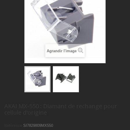
Agrandir l'image
AKAI MX-550 : Diamant de rechange pour
cellule d'origine
Référence
SI7829809MX550