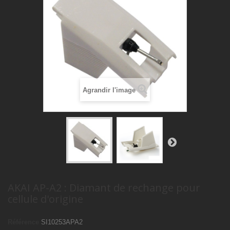
Agrandir l'image
AKAI AP-A2 : Diamant de rechange pour
cellule d'origine
Référence
SI10253APA2