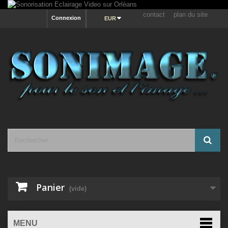
contact
plan du site
Connexion
EUR
Panier
(vide)
MENU