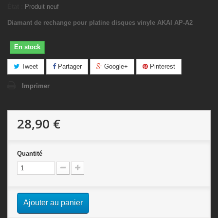
État :
Produit neuf
Diamant de rechange pour platine disques vinyle AKAI AP-A2
En stock
Tweet
Partager
Google+
Pinterest
Imprimer
28,90 €
Quantité
Ajouter au panier