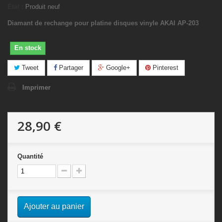
État :
Produit neuf
Diamant de rechange pour platine disques vinyle AKAI AP-203
En stock
Tweet
Partager
Google+
Pinterest
Imprimer
28,90 €
Quantité
Ajouter au panier