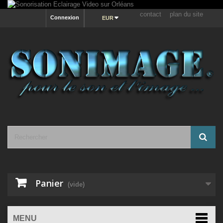
contact
plan du site
Connexion
EUR
Panier
(vide)
MENU