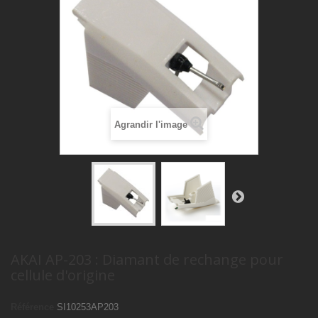
Agrandir l'image
AKAI AP-203 : Diamant de rechange pour
cellule d'origine
Référence
SI10253AP203