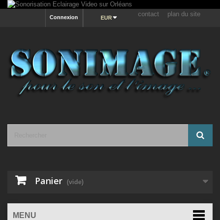
contact
plan du site
Connexion
EUR
Panier
(vide)
MENU