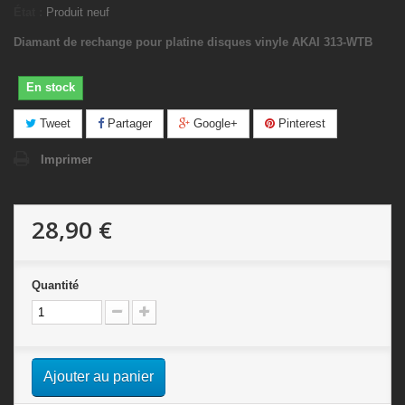
État :
Produit neuf
Diamant de rechange pour platine disques vinyle AKAI 313-WTB
En stock
Tweet
Partager
Google+
Pinterest
Imprimer
28,90 €
Quantité
Ajouter au panier