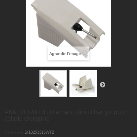
Agrandir l'image
AKAI 313-WTB : Diamant de rechange pour
cellule d'origine
Référence
SI10253313WTB