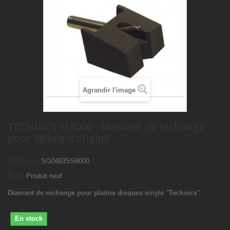
Agrandir l'image
TECHNICS SS8000 : Diamant de rechange
pour cellule d'origine
Référence
SI10483SS8000
État :
Produit neuf
Diamant de rechange pour platine disques vinyle "Technics"
En stock