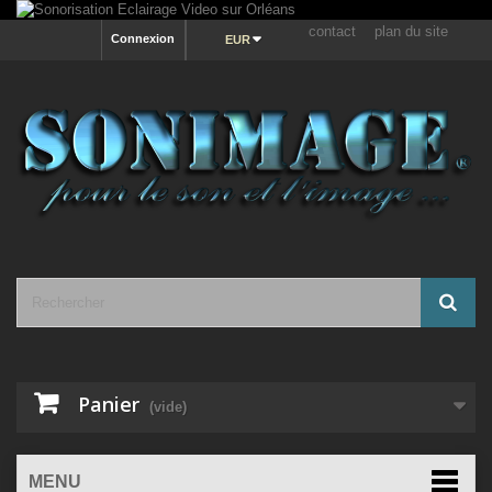
contact
plan du site
Connexion
EUR
Panier
(vide)
MENU