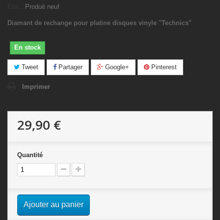
État :
Produit neuf
Diamant de rechange pour platine disques vinyle "Technics"
En stock
Tweet
Partager
Google+
Pinterest
Imprimer
29,90 €
Quantité
Ajouter au panier