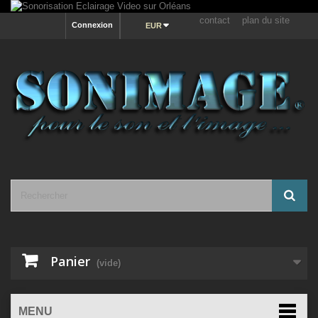
contact
plan du site
Connexion
EUR
Panier
(vide)
MENU