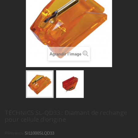
Agrandir l'image
TECHNICS SL-QD33 : Diamant de rechange
pour cellule d'origine
Référence
SI11000SLQD33