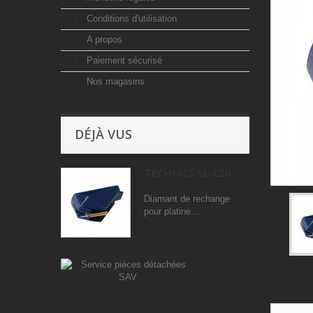
Conditions d'utilisation
A propos
Paiement sécurisé
Nos magasins
DÉJÀ VUS
TECHNICS SL-L20 :...
Diamant de rechange
pour platine...