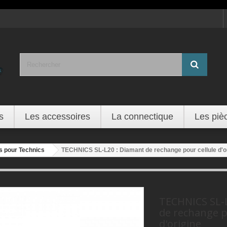
s
Les accessoires
La connectique
Les piè
s pour Technics
TECHNICS SL-L20 : Diamant de rechange pour cellule d'o
TECHNICS SL-
de rechange p
d'origine