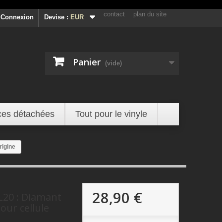
contact
plan du site
Connexion
Devise :
EUR
Panier
(vide)
ces détachées
Tout pour le vinyle
rigine
28,90 €
L20 : Diamant
our cellule