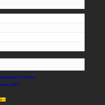
de platine Technics
mbreux SAV
e---