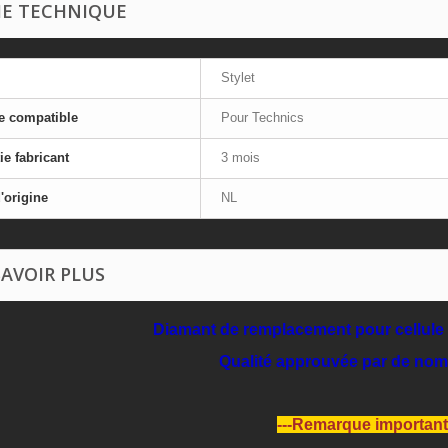
HE TECHNIQUE
Stylet
e compatible
Pour Technics
ie fabricant
3 mois
'origine
NL
SAVOIR PLUS
Diamant de remplacement pour cellule 
Qualité approuvée par de no
---Remarque important