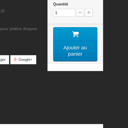
Quantité
L20
pour platine disques
Ajouter au
panier
ger
Google+