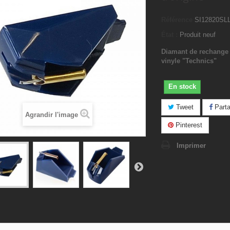
Référence
SI12820SL
État :
Produit neuf
Diamant de rechange 
vinyle "Technics"
En stock
Tweet
Parta
Agrandir l'image
Pinterest
Imprimer