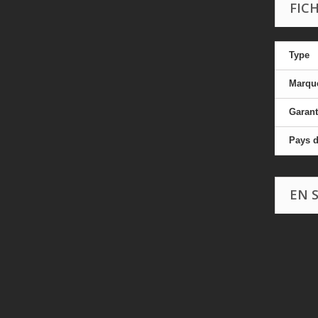
FIC
Type
Marqu
Garant
Pays d
EN 