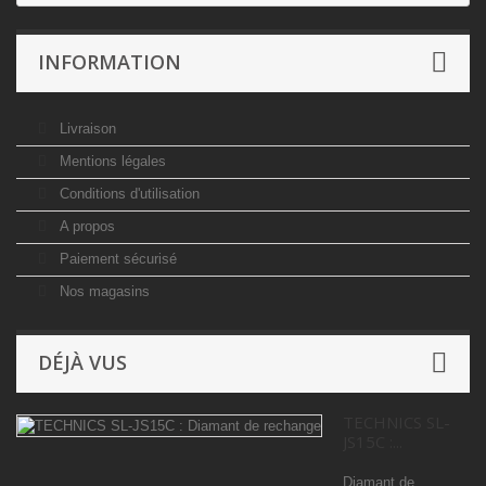
INFORMATION
Livraison
Mentions légales
Conditions d'utilisation
A propos
Paiement sécurisé
Nos magasins
DÉJÀ VUS
TECHNICS SL-
JS15C :...
Diamant de