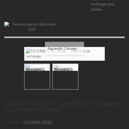
rechange pour
platine...
Agrandir l'image
TECHNICS SL-JS15C : Diamant de rechange
pour cellule d'origine
Référence
SI11000SLJS15C