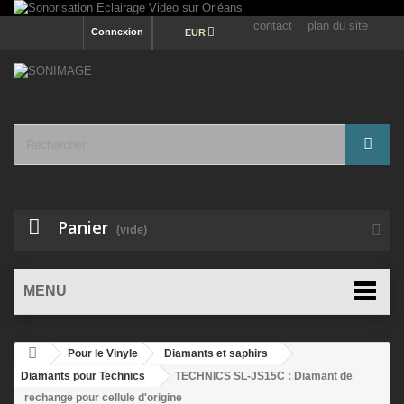
contact
plan du site
Connexion
EUR
Panier
(vide)
MENU
Pour le Vinyle
Diamants et saphirs
Diamants pour Technics
TECHNICS SL-JS15C : Diamant de
rechange pour cellule d'origine