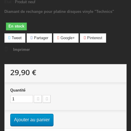
État :
Produit neuf
Diamant de rechange pour platine disques vinyle "Technics"
En stock
Tweet
Partager
Google+
Pinterest
Imprimer
29,90 €
Quantité
Ajouter au panier