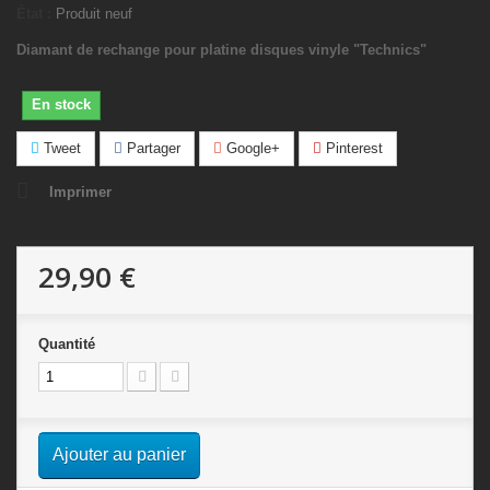
État :
Produit neuf
Diamant de rechange pour platine disques vinyle "Technics"
En stock
Tweet
Partager
Google+
Pinterest
Imprimer
29,90 €
Quantité
Ajouter au panier