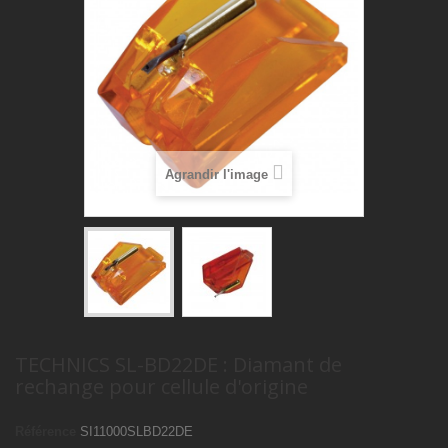
Agrandir l'image
TECHNICS SL-BD22DE : Diamant de
rechange pour cellule d'origine
Référence
SI11000SLBD22DE