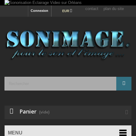
contact
plan du site
Connexion
EUR
Panier
(vide)
MENU