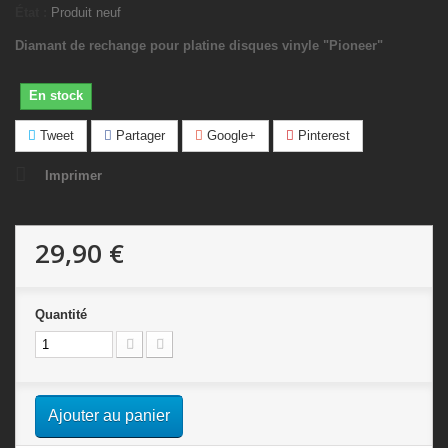
État :
Produit neuf
Diamant de rechange pour platine disques vinyle "Pioneer"
En stock
Tweet
Partager
Google+
Pinterest
Imprimer
29,90 €
Quantité
Ajouter au panier