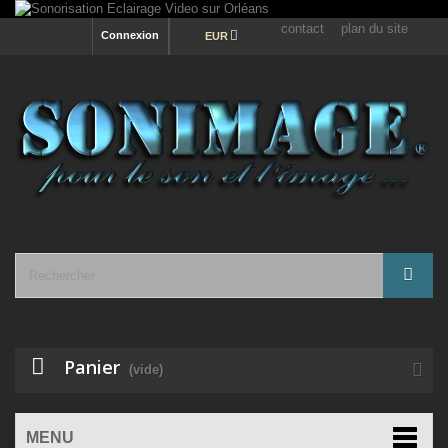
contact
plan du site
Connexion
EUR
Panier
(vide)
MENU