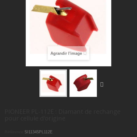
Agrandir l'image
PIONEER PL-112E : Diamant de rechange
pour cellule d'origine
Référence
SI11345PL112E