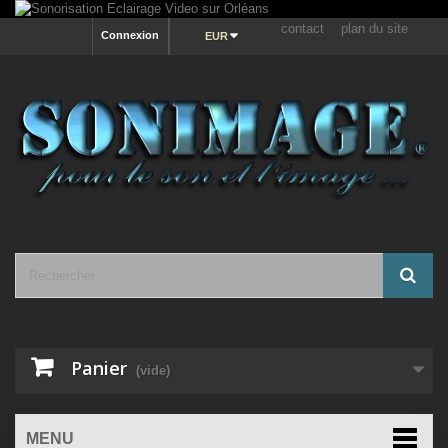
contact
plan du site
Connexion
EUR
Panier
(vide)
MENU