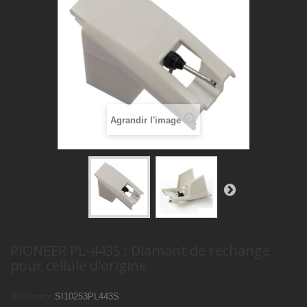
Agrandir l'image
PIONEER PL-443S : Diamant de rechange
pour cellule d'origine
Référence
SI10253PL443S