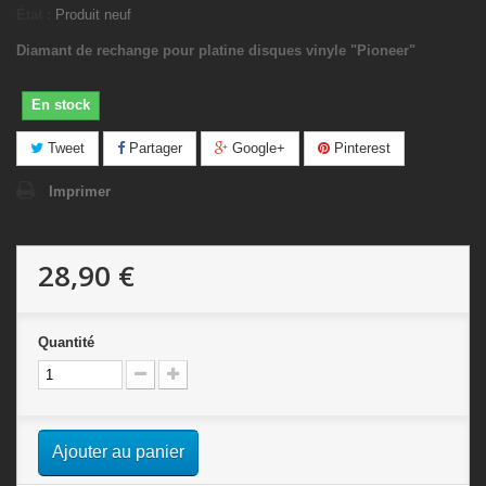
État :
Produit neuf
Diamant de rechange pour platine disques vinyle "Pioneer"
En stock
Tweet
Partager
Google+
Pinterest
Imprimer
28,90 €
Quantité
Ajouter au panier