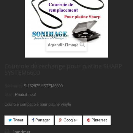
Agrandir l'image
Courroie de rechange pour platine SHARP
SYSTEM6600
Référence
SI15287SYSTEM6600
État :
Produit neuf
Courroie compatible pour platine vinyle
Tweet
Partager
Google+
Pinterest
Imprimer