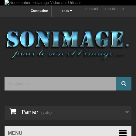
contact
plan du site
Connexion
EUR
Panier
(vide)
MENU