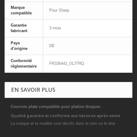
Marque
Pour Sharp
compatible
Garantie
3 mois
fabricant
Pays
DE
d'origine
Conformité
FR336441_01JTRQ
règlementaire
EN SAVOIR PLUS
Courroie plate compatible pour platine disques
Qualité garantie et conforme aux Services après vente
La marque et le modèle sont décrits dans le nom ou le titre