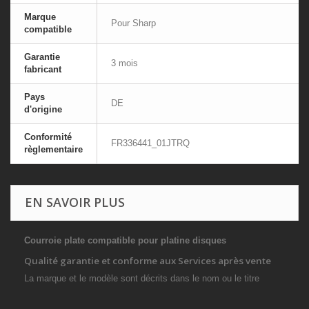
Marque
Pour Sharp
compatible
Garantie
3 mois
fabricant
Pays
DE
d'origine
Conformité
FR336441_01JTRQ
règlementaire
EN SAVOIR PLUS
Courroie plate compatible pour platine disques
Qualité garantie et conforme aux Services après vente
La marque et le modèle sont décrits dans le nom ou le titre