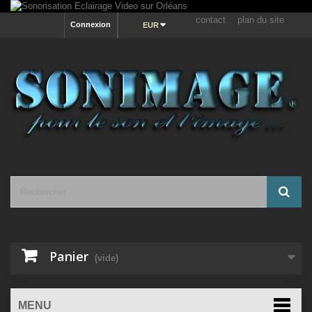
contact
plan du site
Connexion
EUR
Panier
(vide)
MENU