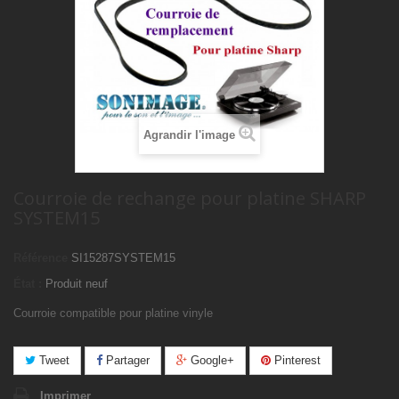
Agrandir l'image
Courroie de rechange pour platine SHARP
SYSTEM15
Référence
SI15287SYSTEM15
État :
Produit neuf
Courroie compatible pour platine vinyle
Tweet
Partager
Google+
Pinterest
Imprimer