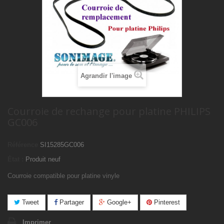
Agrandir l'image
Courroie de rechange pour platine PHILIPS
GC006
Référence
SI15285GC006
État :
Produit neuf
Courroie compatible pour platine vinyle
Tweet
Partager
Google+
Pinterest
Imprimer