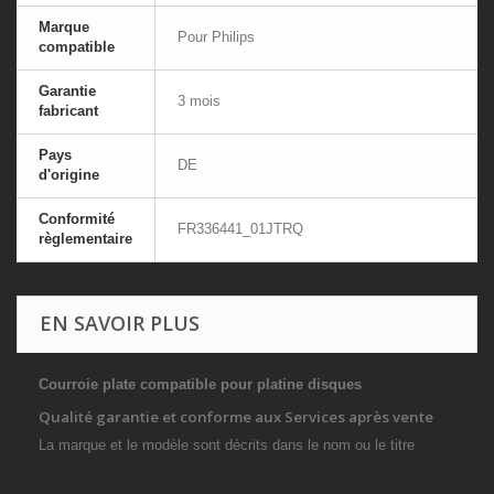
Marque
Pour Philips
compatible
Garantie
3 mois
fabricant
Pays
DE
d'origine
Conformité
FR336441_01JTRQ
règlementaire
EN SAVOIR PLUS
Courroie plate compatible pour platine disques
Qualité garantie et conforme aux Services après vente
La marque et le modèle sont décrits dans le nom ou le titre