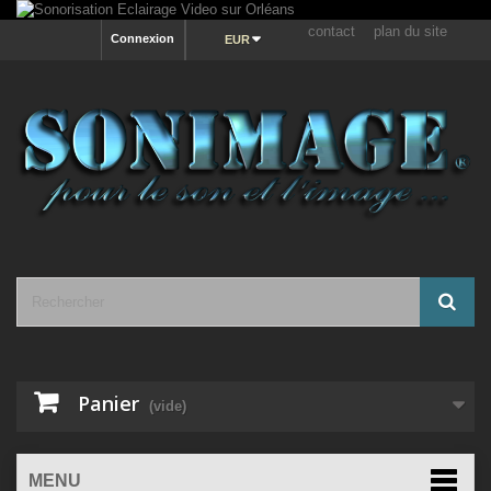
contact
plan du site
Connexion
EUR
Panier
(vide)
MENU