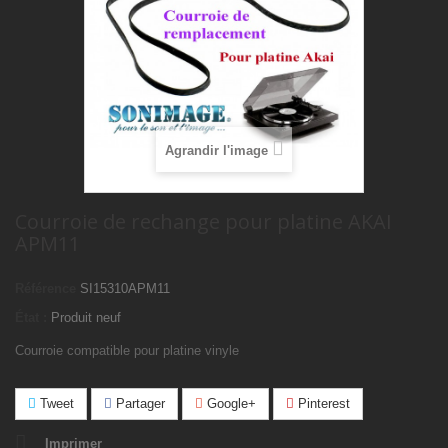
Agrandir l'image
Courroie de rechange pour platine AKAI
APM11
Référence
SI15310APM11
État :
Produit neuf
Courroie compatible pour platine vinyle
Tweet
Partager
Google+
Pinterest
Imprimer