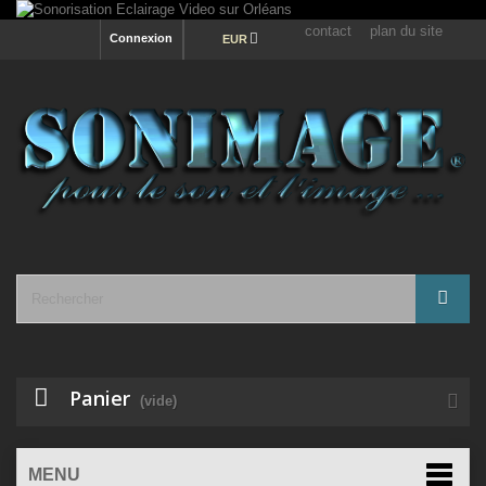
contact
plan du site
Connexion
EUR
Panier
(vide)
MENU