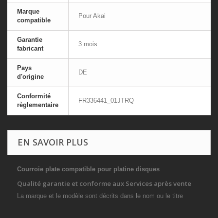
Marque
Pour Akai
compatible
Garantie
3 mois
fabricant
Pays
DE
d'origine
Conformité
FR336441_01JTRQ
règlementaire
EN SAVOIR PLUS
Courroie plate compatible pour platine disques
Qualité garantie et conforme aux Services après vente
La marque et le modèle sont décrits dans le nom ou le titre