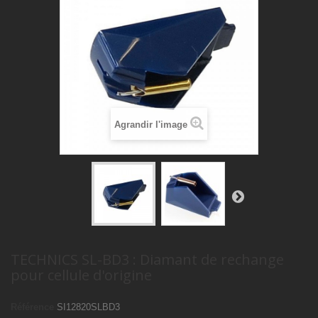
Agrandir l'image
TECHNICS SL-BD3 : Diamant de rechange
pour cellule d'origine
Référence
SI12820SLBD3