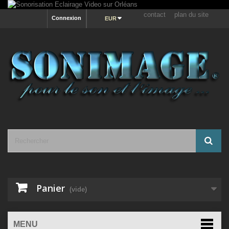
contact
plan du site
Connexion
EUR
Panier
(vide)
MENU