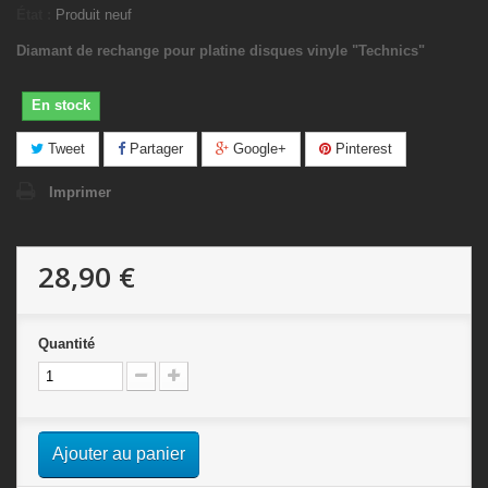
État :
Produit neuf
Diamant de rechange pour platine disques vinyle "Technics"
En stock
Tweet
Partager
Google+
Pinterest
Imprimer
28,90 €
Quantité
Ajouter au panier