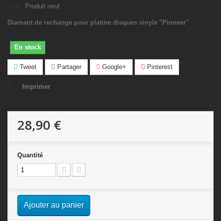
État :
Produit neuf
Diamant de rechange pour platine disques vinyle "Pioneer"
En stock
Tweet
Partager
Google+
Pinterest
Imprimer
28,90 €
Quantité
Ajouter au panier