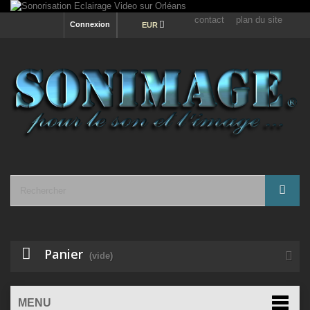
contact
plan du site
Connexion
EUR
Panier
(vide)
MENU