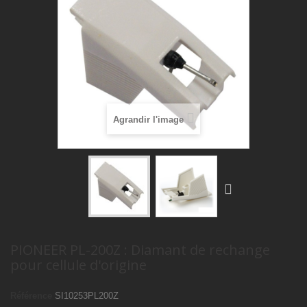
Agrandir l'image
PIONEER PL-200Z : Diamant de rechange
pour cellule d'origine
Référence
SI10253PL200Z