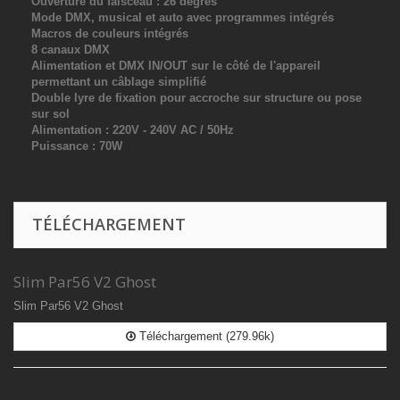
Ouverture du faisceau : 26 degrés
Mode DMX, musical et auto avec programmes intégrés
Macros de couleurs intégrés
8 canaux DMX
Alimentation et DMX IN/OUT sur le côté de l'appareil
permettant un câblage simplifié
Double lyre de fixation pour accroche sur structure ou pose
sur sol
Alimentation : 220V - 240V AC / 50Hz
Puissance : 70W
TÉLÉCHARGEMENT
Slim Par56 V2 Ghost
Slim Par56 V2 Ghost
Téléchargement (279.96k)