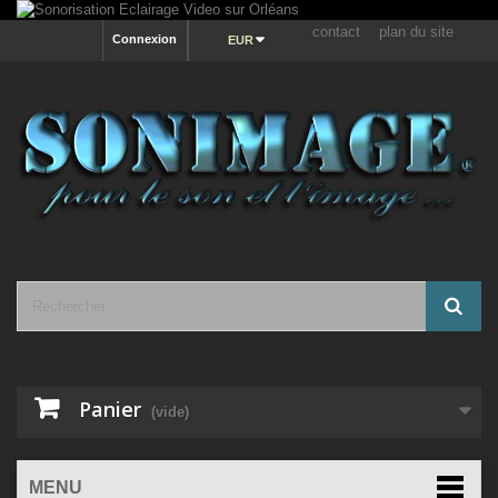
contact
plan du site
Connexion
EUR
Panier
(vide)
MENU