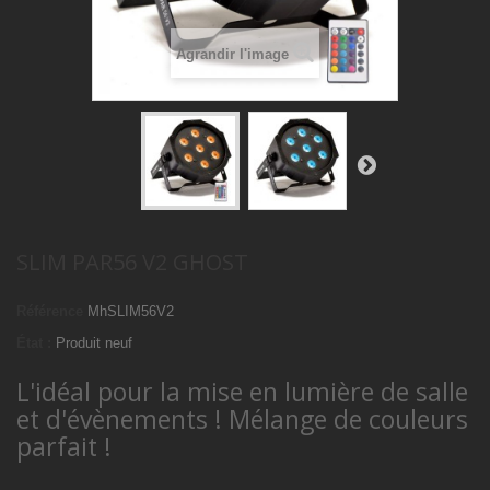
Agrandir l'image
SLIM PAR56 V2 GHOST
Référence
MhSLIM56V2
État :
Produit neuf
L'idéal pour la mise en lumière de salle
et d'évènements ! Mélange de couleurs
parfait !