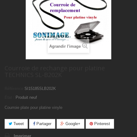
Agrandir l'image
Courroie de rechange pour platine
TECHNICS SL-B202K
Référence
SI15185SLB202K
État :
Produit neuf
Courroie plate pour platine vinyle
Tweet
Partager
Google+
Pinterest
Imprimer