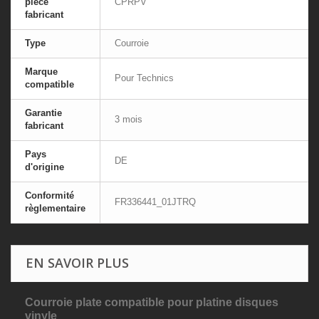
pièce
CPRPV
fabricant
Type
Courroie
Marque
Pour Technics
compatible
Garantie
3 mois
fabricant
Pays
DE
d'origine
Conformité
FR336441_01JTRQ
règlementaire
EN SAVOIR PLUS
Courroie plate compatible pour platine disques
vinyle