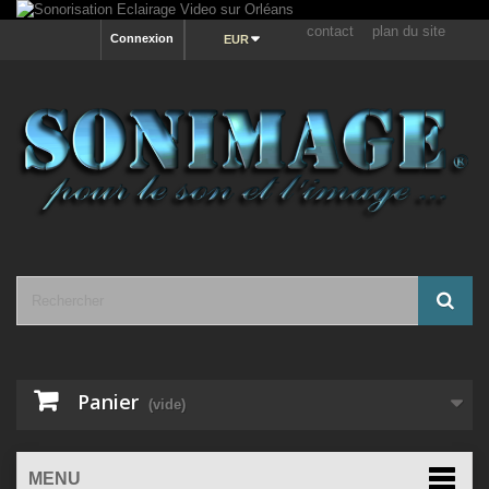
contact
plan du site
Connexion
EUR
Panier
(vide)
MENU