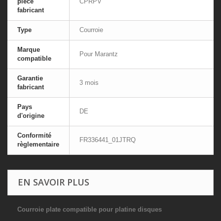
pièce
CPRPV
fabricant
Type
Courroie
Marque
Pour Marantz
compatible
Garantie
3 mois
fabricant
Pays
DE
d'origine
Conformité
FR336441_01JTRQ
règlementaire
EN SAVOIR PLUS
Courroie plate compatible pour platine disques