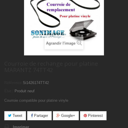
Agrandir l'image
Courroie de rechange pour platine
MARANTZ 74TT42
Référence
Si1426174TT42
État :
Produit neuf
Courroie compatible pour platine vinyle
Tweet
Partager
Google+
Pinterest
Imprimer