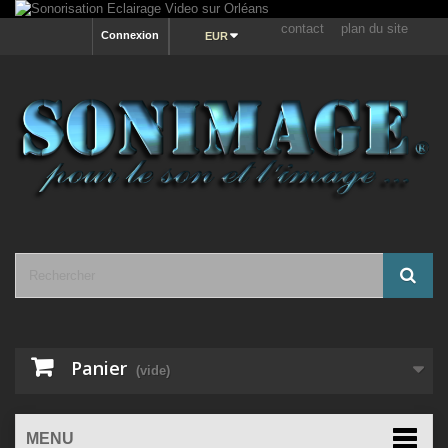
contact
plan du site
Connexion
EUR
Panier
(vide)
MENU