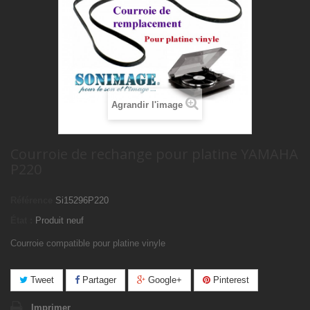
Agrandir l'image
Courroie de rechange pour platine YAMAHA
P220
Référence
Si15296P220
État :
Produit neuf
Courroie compatible pour platine vinyle
Tweet
Partager
Google+
Pinterest
Imprimer