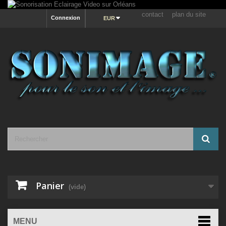
contact
plan du site
Connexion
EUR
Panier
(vide)
MENU