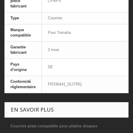
pièce
CPRPV
fabricant
Type
Courroie
Marque
Pour Yamaha
compatible
Garantie
3 mois
fabricant
Pays
DE
d'origine
Conformité
FR336441_01JTRQ
règlementaire
EN SAVOIR PLUS
Courroie plate compatible pour platine disques