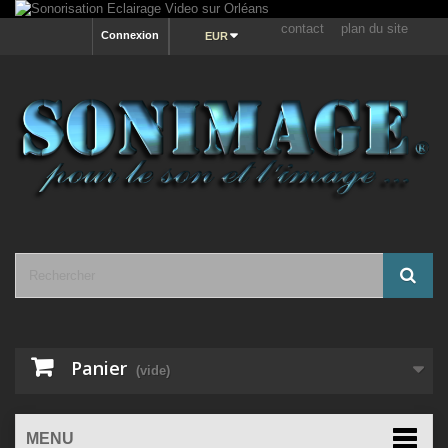
contact
plan du site
Connexion
EUR
Panier
(vide)
MENU