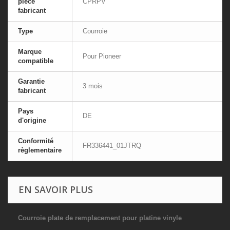
pièce
CPRPV
fabricant
Type
Courroie
Marque
Pour Pioneer
compatible
Garantie
3 mois
fabricant
Pays
DE
d'origine
Conformité
FR336441_01JTRQ
règlementaire
EN SAVOIR PLUS
Courroie plate de remplacement pour platine vinyle