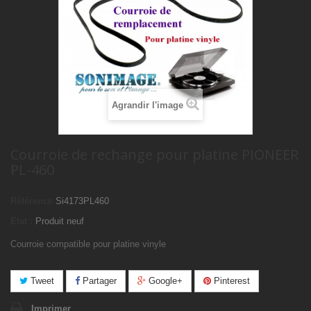
Agrandir l'image
Courroie de rechange pour platine PIONEER
PL-460
Référence
Si4173PL460
État :
Produit neuf
Courroie compatible pour platine vinyle
Tweet
Partager
Google+
Pinterest
Imprimer