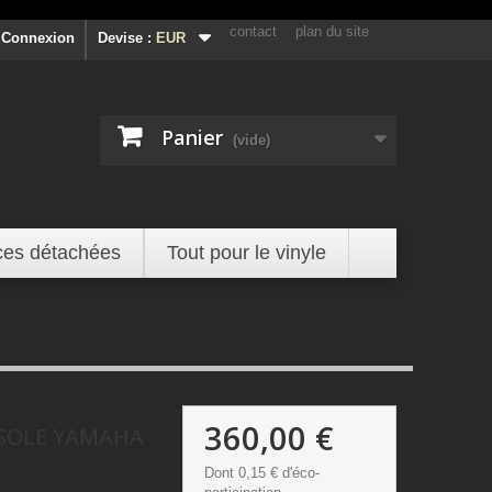
contact
plan du site
Connexion
Devise :
EUR
Panier
(vide)
ces détachées
Tout pour le vinyle
360,00 €
SOLE YAMAHA
Dont
0,15 €
d'éco-