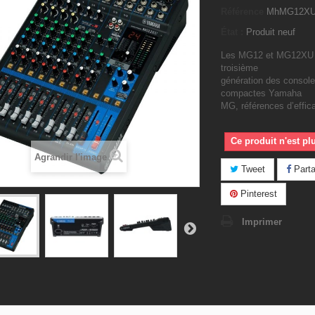
Référence
MhMG12X
État :
Produit neuf
Les MG12 et MG12XU fo
troisième
génération des consol
compactes Yamaha
MG, références d’effica
Ce produit n'est pl
Agrandir l'image
Tweet
Parta
Pinterest
Imprimer