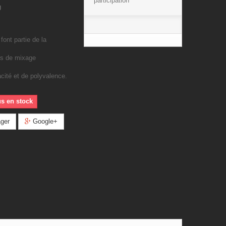
participation
U
nt partie de la
es de mixage
cité et de polyvalence.
us en stock
ger
Google+