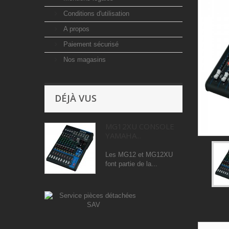
Conditions d'utilisation
A propos
Paiement sécurisé
Nos magasins
DÉJÀ VUS
MG12XU CONSOLE
YAMAHA...
Les MG12 et MG12XU
font partie de la...