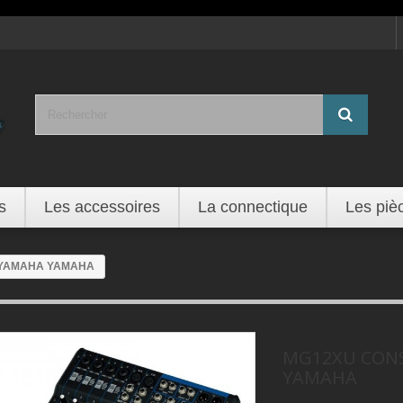
s
Les accessoires
La connectique
Les piè
 YAMAHA YAMAHA
MG12XU CON
YAMAHA