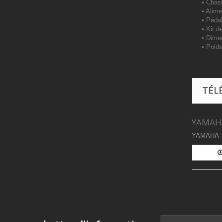
• Chass
• Alime
• Péda
• Kit 
• Dime
• Poid
TÉL
YAMAH
YAMAHA_ 