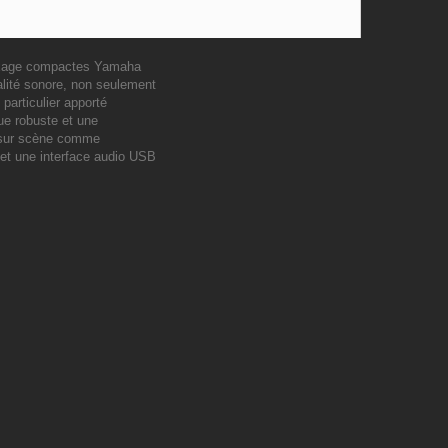
mixage compactes Yamaha
alité sonore, non seulement
articulier apporté
ue robuste et une
s, sur scène comme
 et une interface audio USB