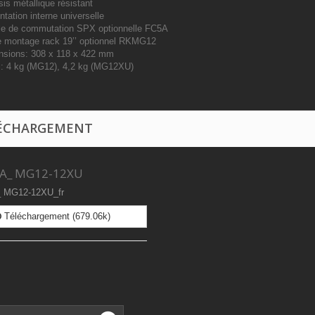
is métallique résistant
ntation interne universelle
le de commutation SPX optionnelle FC5A
de montage rack 19’’ optionnel RKMG12
nsions: 308 x 118 x 422 mm
s: 4 kg (MG12), 4,2 kg (MG12XU)
ÉCHARGEMENT
A_ MG12-12XU
MG12-12XU_fr
Téléchargement (679.06k)