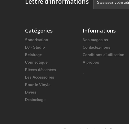
Lettre d'informations
Catégories
Informations
Sonorisation
Nos magasins
DJ - Studio
Contactez-nous
Eclairage
Conditions d'utilisation
Connectique
A propos
Pièces détachées
.
Les Accessoires
Pour le Vinyle
Divers
Destockage