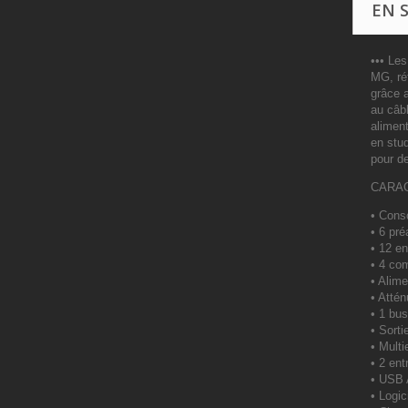
EN 
••• Le
MG, réf
grâce 
au câb
aliment
en stu
pour d
CARA
• Cons
• 6 pr
• 12 en
• 4 co
• Alim
• Atté
• 1 bus
• Sort
• Mult
• 2 en
• USB 
• Logi