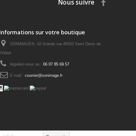
Nous suivre
Informations sur votre boutique
SONIMAGE®, 42 Grande rue 45550 Saint Denis de
l'Hôtel
Appelez-nous au :
06 07 85 69 57
E-mail :
courrier@sonimage.fr