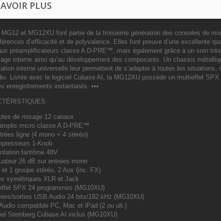
SAVOIR PLUS
s MG12 et MG12XU font partie de la troisième génération des consoles de 
érences d’efficacité et de polyvalence. Elles font preuve d’une excellente qu
aux préamplificateurs classe A D-PRE™, mais également grâce à un soin très p
lage interne ainsi qu’au développement des composants. Un chassis métalliq
ation interne universelle leur permettent de s’adapter à toutes les situation
dio. Livrée avec le logiciel Cubase AI, la MG12XU possède un multieffet SPX
es enregistrements instantanés. •••
CTÉRISTIQUES
oles de mixage 12 canaux
éamplis micro classe A D-PRE™
trées ligne (4 mono + 4 stéréo)
mpresseurs 1-Knob
entation fantôme 48V
nuateur 26 dB sur entrées mono
 et 1 groupe stéréo, 2 Aux (inc. FX)
ies symétriques XLR et Jack
ieffet SPX 24 programmes (MG10XU)
trées/sorties USB Audio 24 bits/192 kHz (MG10XU)
Audio compatible PC, Mac et iPad (2 ou ult.)
ciel Steinberg Cubase AI inclus (MG10XU)