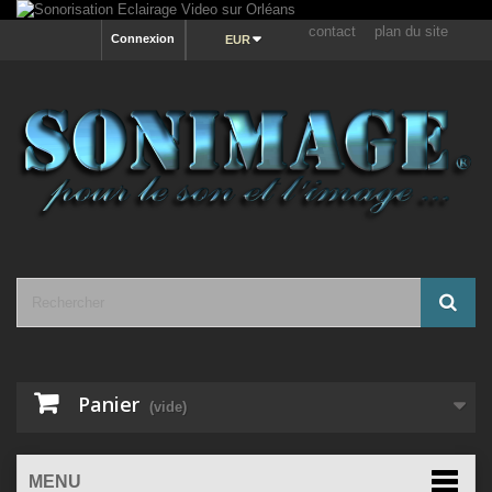
contact
plan du site
Connexion
EUR
Panier
(vide)
MENU