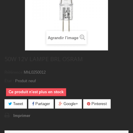
Agrandir l'image
50W 12V LAMPE BRL OSRAM
Référence
MhL0250012
État :
Produit neuf
Ce produit n'est plus en stock
Tweet
Partager
Google+
Pinterest
Imprimer