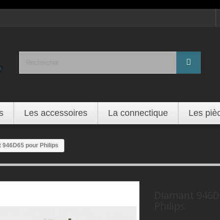
s
Les accessoires
La connectique
Les piè
 946D65 pour Philips
Diamant 946D
Philips