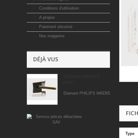
Conditions d'utilisation
A propos
Paiement sécurisé
Nos magasins
DÉJÀ VUS
Diamant 946D65
pour...
Diamant PHILIPS 946D65
FIC
Type