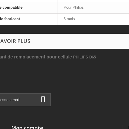
e compatible
Pour Philips
ie fabricant
3 mois
SAVOIR PLUS
nt de remplacement pour cellule
PHILIPS D65
Mon compte