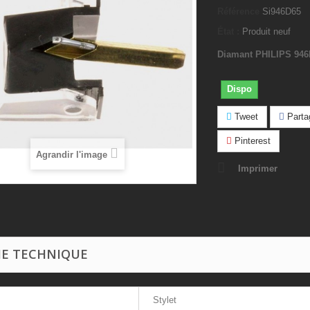
Référence
Si946D65
État :
Produit neuf
Diamant PHILIPS 946
Dispo
Tweet
Parta
Pinterest
Agrandir l'image
Imprimer
HE TECHNIQUE
Stylet