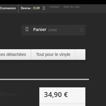
contact
plan du site
Connexion
Devise :
EUR
Panier
(vide)
ces détachées
Tout pour le vinyle
34,90 €
65 pour