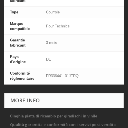
fabricant
Type
Courroie
Marque
Pour Technics
compatible
Garantie
3 mois
fabricant
Pays
DE
d'origine
Conformité
FR336441_01JTRQ
règlementaire
MORE INFO
Cinghia piatta di ricambio per giradischi in vinile
Qualità garantita e conformità con i servizi post-vendita