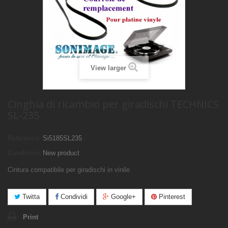
View larger
Cinghia di ricambio per giradischi TECHNICS
SL-235
Reference:
Si5185SL235
Condition:
New product
Cintura compatibile per giradischi in vinile
Twitta
Condividi
Google+
Pinterest
Print