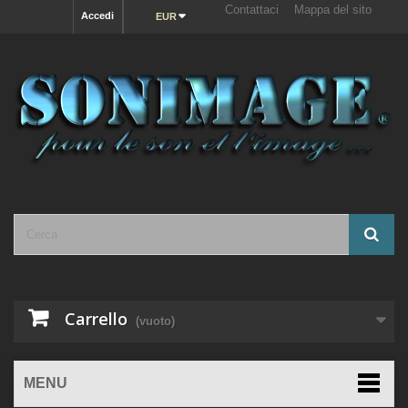
Contattaci
Mappa del sito
Accedi
EUR
Carrello
(vuoto)
MENU