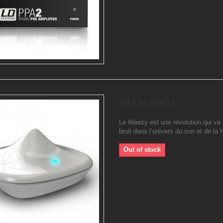
WEEZY WHITE
Le Weezy est une révolution qui va 
bruit dans l’univers du son et de la H
Out of stock