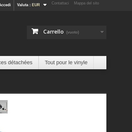
Contattaci
Mappa del sito
Accedi
Valuta :
EUR
Carrello
(vuoto)
ces détachées
Tout pour le vinyle