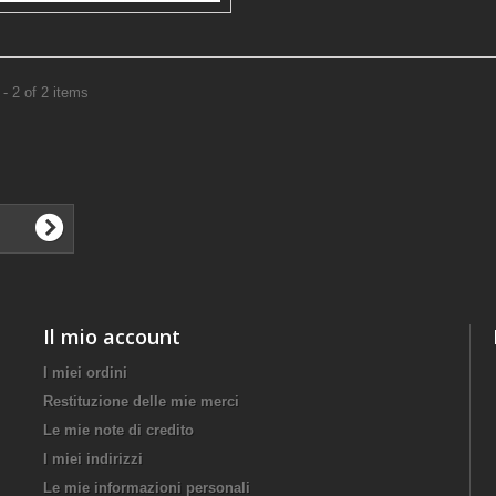
- 2 of 2 items
Il mio account
I miei ordini
Restituzione delle mie merci
Le mie note di credito
I miei indirizzi
Le mie informazioni personali