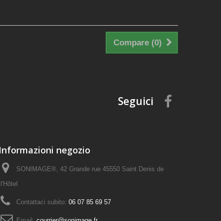
Compare (
0
)
Seguici
Informazioni negozio
SONIMAGE®, 42 Grande rue 45550 Saint Denis de
l'Hôtel
Contattaci subito:
06 07 85 69 57
Email:
courrier@sonimage.fr