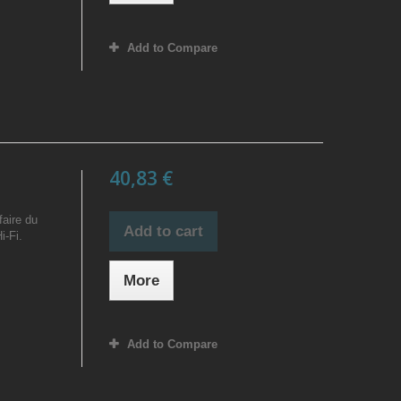
Add to Compare
40,83 €
faire du
Add to cart
i-Fi.
More
Add to Compare