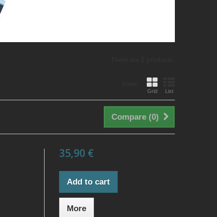
There are 2 products.
View:
Grid
List
Compare (
0
)
35,90 €
Add to cart
More