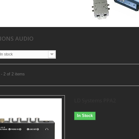
IONS AUDIO
In stock
- 2 of 2 items
LD Systems PPA2
In Stock