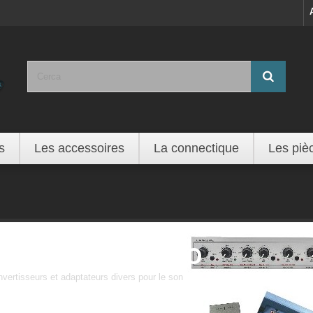
s
Les accessoires
La connectique
Les piè
Solutions audio
vertisseurs et adaptateurs divers pour le son