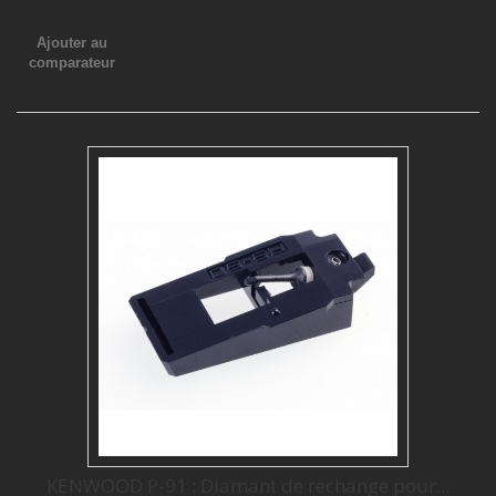
Ajouter au
comparateur
KENWOOD P-91 : Diamant de rechange pour...