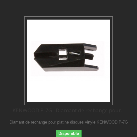
KENWOOD P-7G : Diamant de rechange pour...
Diamant de rechange pour platine disques vinyle KENWOOD P-7G
Disponible