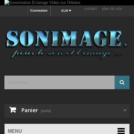
contact
plan du site
Connexion
EUR
Panier
(vide)
MENU