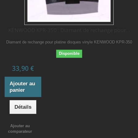
KENWOOD KPR-350 : Diamant de rechange pour...
Diamant de rechange pour platine disques vinyle KENWOOD KPR-350
Disponible
33,90 €
Ajouter au
panier
Détails
Ajouter au
comparateur