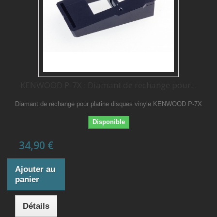
KENWOOD P-7X : Diamant de rechange pour...
Diamant de rechange pour platine disques vinyle KENWOOD P-7X
Disponible
34,90 €
Ajouter au
panier
Détails