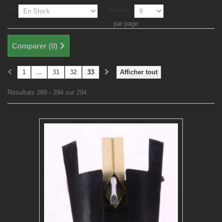
Tri
Montrer
par page
Comparer (
0
)
1
...
31
32
33
Afficher tout
Résultats 289 - 294 sur 294.