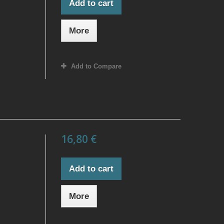
Add to cart
More
Add to Compare
16,80 €
Add to cart
More