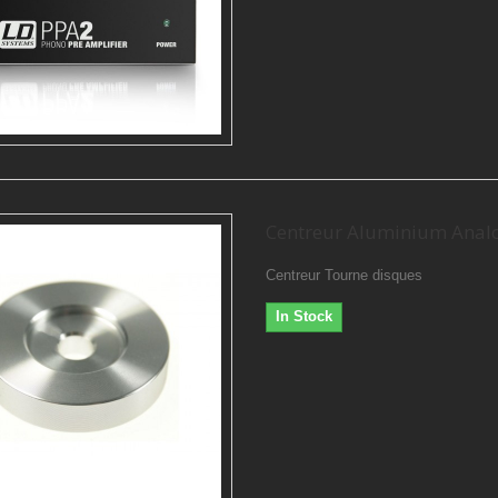
Centreur Aluminium Anal
Centreur Tourne disques
In Stock