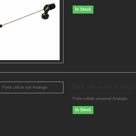
In Stock
Porte cellule noir Analogis
Porte cellule universel Analogis
In Stock