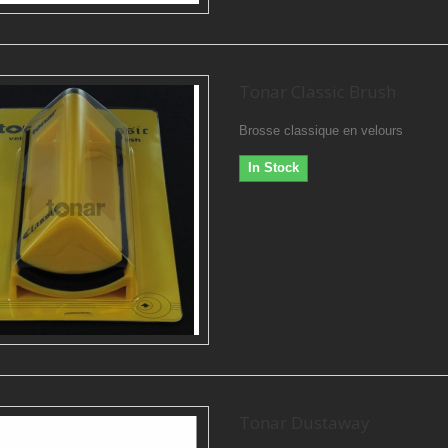
Tonar Classic Brush
Brosse classique en velours
In Stock
Tonar Dustaway