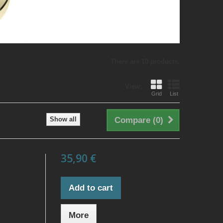
There are 10 products.
View:
Grid
List
Show all
Compare (
0
)
35,90 €
Add to cart
More