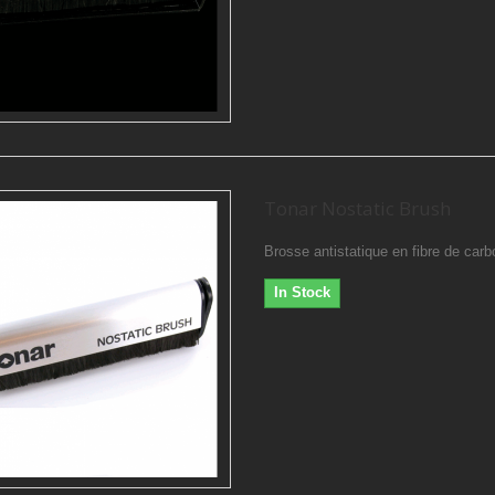
Tonar Nostatic Brush
Brosse antistatique en fibre de car
In Stock