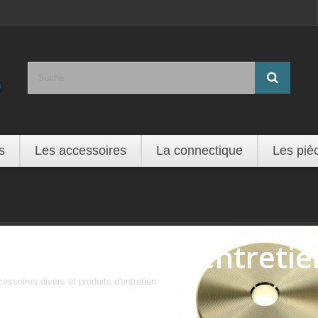
s
Les accessoires
La connectique
Les piè
Accessoires et entretie
essoires divers et produits d'entretien