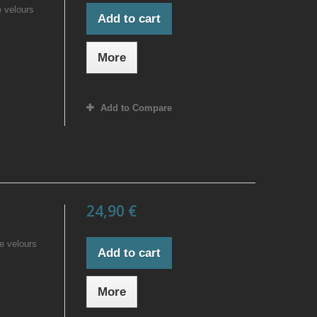
e velours
Add to cart
More
Add to Compare
24,90 €
e velours
Add to cart
More