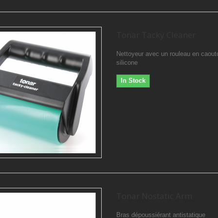
Tonar Tacky Cleaner
Nettoyeur avec un rouleau en caou
silicone
In Stock
Tonar Nostatic Arm
Bras dépoussiérant antistatique