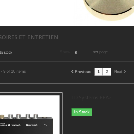
SOIRES ET ENTRETIEN
Show
per page
In stock
9
- 9 of 10 items
Previous
1
2
Next
LD Systems PPA2
In Stock