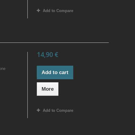
Add to Compare
14,90 €
bone
Add to cart
More
Add to Compare