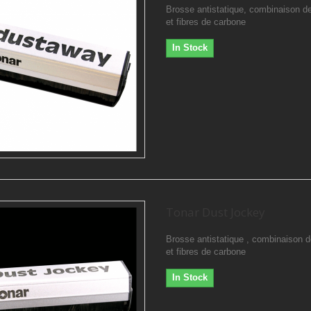
Brosse antistatique, combinaison d
et fibres de carbone
In Stock
Tonar Dust Jockey
Brosse antistatique , combinaison d
et fibres de carbone
In Stock