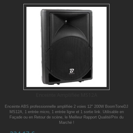
Enceinte Amplifiée MS12A
Enceinte ABS professionnelle amplifiée 2 voies 12" 200W BoomToneDJ
MS12A, 1 entrée micro, 1 entrée ligne et 1 sortie link. Utilisable en
Façade ou en Retour de scène, le Meilleur Rapport Qualité/Prix du
Marché !