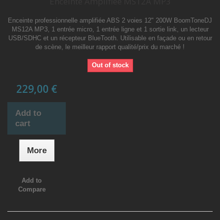
Enceinte Amplifiée MS12A MP3
Enceinte professionnelle amplifiée ABS 2 voies 12" 200W BoomToneDJ
MS12A MP3, 1 entrée micro, 1 entrée ligne et 1 sortie link, un lecteur
USB/SDHC et un récepteur BlueTooth. Utilisable en façade ou en retour
de scène, le meilleur rapport qualité/prix du marché !
Out of stock
229,00 €
Add to
cart
More
Add to
Compare