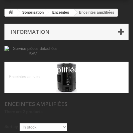
Sonorisation
Enceintes
Enceintes amplifiées
INFORMATION
Enceintes amplifiées
Enceintes actives
ENCEINTES AMPLIFIÉES
There are 2 products.
Sort by