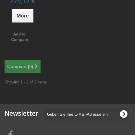
224,17 €
More
Add to
Compare
Compare (
0
)
Showing 1 - 2 of 2 items
Newsletter